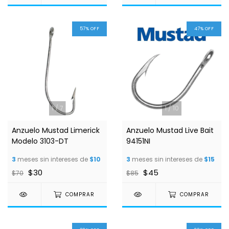
57
%
OFF
47
%
OFF
1
/
7
1
/
10
Anzuelo Mustad Limerick
Anzuelo Mustad Live Bait
Modelo 3103-DT
94151NI
3
meses sin intereses de
$10
3
meses sin intereses de
$15
$30
$45
$70
$85
COMPRAR
COMPRAR