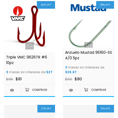
40
%
OFF
38
%
OFF
1
/
2
1
/
2
Anzuelo Mustad 95160-SS
Triple VMC 9626TR #6
4/0 5pz
10pz
3
meses sin intereses de
3
meses sin intereses de
$27
$26.67
$81
$80
$135
$130
27
%
OFF
31
%
OFF