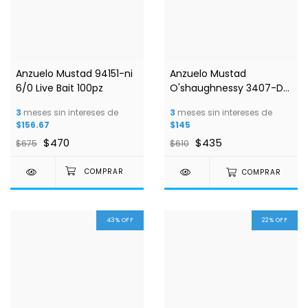
Anzuelo Mustad 94151-ni
Anzuelo Mustad
6/0 Live Bait 100pz
O'shaughnessy 3407-DT
100pz
3
meses sin intereses de
3
meses sin intereses de
$156.67
$145
$470
$435
$675
$610
COMPRAR
43
%
OFF
22
%
OFF