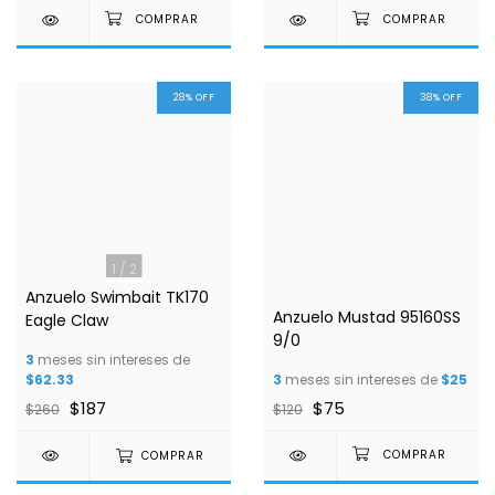
28
%
OFF
38
%
OFF
1
/
2
Anzuelo Swimbait TK170
Anzuelo Mustad 95160SS
Eagle Claw
9/0
3
meses sin intereses de
$62.33
3
meses sin intereses de
$25
$187
$75
$260
$120
COMPRAR