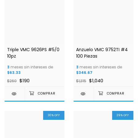
Triple VMC 9626PS #5/0
Anzuelo VMC 9752TI #4
10pz
100 Piezas
3
meses sin intereses de
3
meses sin intereses de
$63.33
$346.67
$190
$1,040
$260
$1,315
30
%
OFF
29
%
OFF