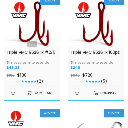
32
%
OFF
23
%
OFF
1
/
2
Triple VMC 9626TR #2/0
Triple VMC 9626TR 100pz
3
meses sin intereses de
3
meses sin intereses de
$43.33
$240
$130
$720
$190
$940
(2)
(5)
COMPRAR
49
%
OFF
29
%
OFF