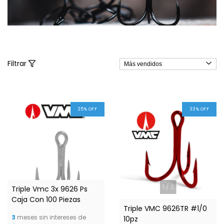
Filtrar
25
%
OFF
33
%
OFF
1
/
9
1
/
2
Triple Vmc 3x 9626 Ps
Caja Con 100 Piezas
Triple VMC 9626TR #1/0
3
meses sin intereses de
10pz