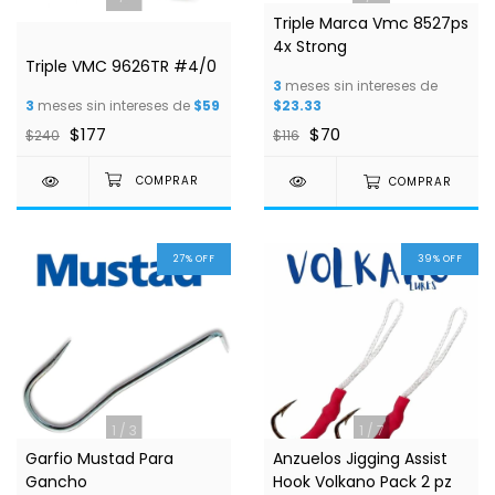
Triple Marca Vmc 8527ps
4x Strong
Triple VMC 9626TR #4/0
3
meses sin intereses de
3
meses sin intereses de
$59
$23.33
$177
$70
$240
$116
COMPRAR
27
%
OFF
39
%
OFF
1
/
3
1
/
7
Garfio Mustad Para
Anzuelos Jigging Assist
Gancho
Hook Volkano Pack 2 pz