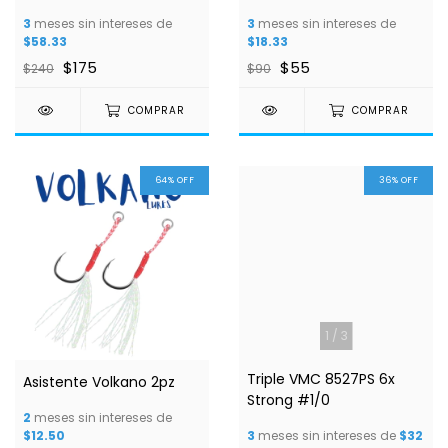
3
meses sin intereses de
3
meses sin intereses de
$58.33
$18.33
$175
$55
$240
$90
COMPRAR
COMPRAR
64
%
OFF
36
%
OFF
1
/
3
Triple VMC 8527PS 6x
Asistente Volkano 2pz
Strong #1/0
2
meses sin intereses de
$12.50
3
meses sin intereses de
$32