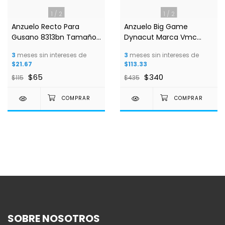
1
/
2
1
/
2
Anzuelo Recto Para
Anzuelo Big Game
Gusano 8313bn Tamaño
Dynacut Marca Vmc
#2/0 Marca Vmc
Modelo 8700s Tamaño
3
meses sin intereses de
3
meses sin intereses de
7/0
$21.67
$113.33
$65
$340
$115
$435
SOBRE NOSOTROS