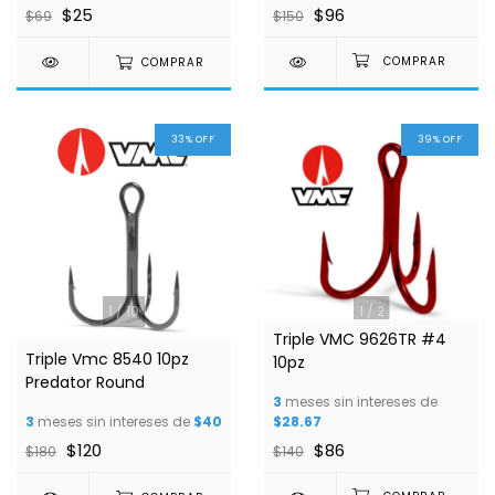
$25
$96
$69
$150
COMPRAR
33
%
OFF
39
%
OFF
1
/
10
1
/
2
Triple VMC 9626TR #4
Triple Vmc 8540 10pz
10pz
Predator Round
3
meses sin intereses de
3
meses sin intereses de
$40
$28.67
$120
$86
$180
$140