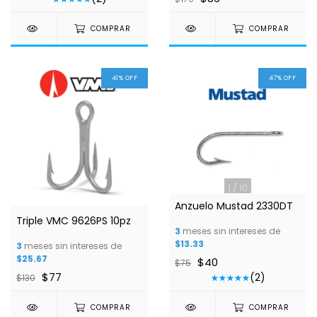
COMPRAR
COMPRAR
41
%
OFF
47
%
OFF
1
/
10
Anzuelo Mustad 2330DT
Triple VMC 9626PS 10pz
3
meses sin intereses de
$13.33
3
meses sin intereses de
$25.67
$40
$75
$77
(2)
$130
COMPRAR
COMPRAR