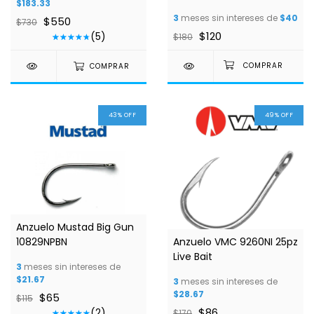
$183.33
3
meses sin intereses de
$40
$550
$730
$120
(5)
$180
COMPRAR
43
%
OFF
49
%
OFF
1
/
4
Anzuelo Mustad Big Gun
10829NPBN
Anzuelo VMC 9260NI 25pz
Live Bait
3
meses sin intereses de
$21.67
3
meses sin intereses de
$28.67
$65
$115
$86
(2)
$170