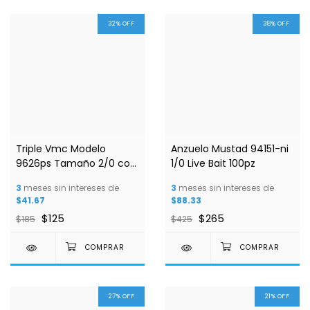
32
%
OFF
38
%
OFF
Triple Vmc Modelo
Anzuelo Mustad 94151-ni
9626ps Tamaño 2/0 con
1/0 Live Bait 100pz
10pz
3
meses sin intereses de
3
meses sin intereses de
$41.67
$88.33
$125
$265
$185
$425
27
%
OFF
21
%
OFF