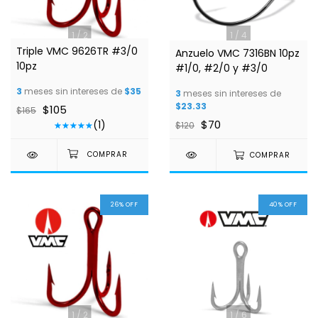
1
/
2
1
/
4
Triple VMC 9626TR #3/0
Anzuelo VMC 7316BN 10pz
10pz
#1/0, #2/0 y #3/0
3
meses sin intereses de
$35
3
meses sin intereses de
$23.33
$105
$165
$70
(1)
$120
COMPRAR
26
%
OFF
40
%
OFF
1
/
2
1
/
6