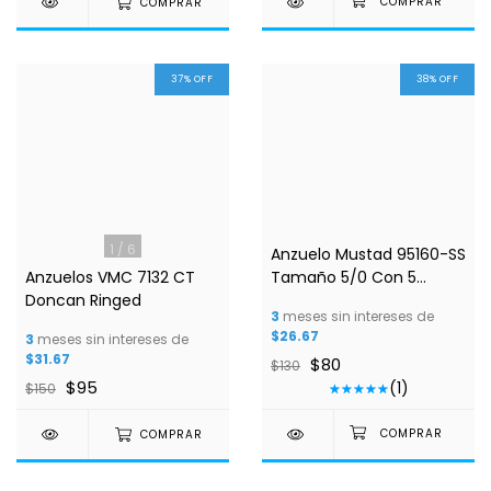
COMPRAR
37
%
OFF
38
%
OFF
1
/
6
1
/
2
Anzuelo Mustad 95160-SS
Anzuelos VMC 7132 CT
Tamaño 5/0 Con 5
Doncan Ringed
Piezas
3
meses sin intereses de
$26.67
3
meses sin intereses de
$31.67
$80
$130
$95
(1)
$150
COMPRAR