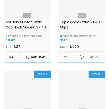
1
/
2
1
/
4
Anzuelo Mustad Wide
Triple Eagle Claw 6061TF
Gap Hook Modelo 37140-
50pz
ni
3
meses sin intereses de
3
meses sin intereses de
$11.67
$140
$35
$420
$85
$575
COMPRAR
COMPRAR
45
%
OFF
34
%
OFF