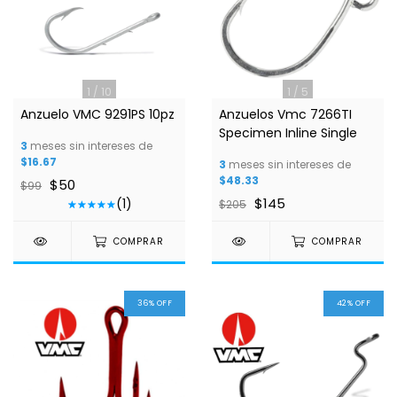
1
/
10
1
/
5
Anzuelo VMC 9291PS 10pz
Anzuelos Vmc 7266TI
Specimen Inline Single
3
meses sin intereses de
$16.67
3
meses sin intereses de
$48.33
$50
$99
$145
(1)
$205
COMPRAR
COMPRAR
36
%
OFF
42
%
OFF