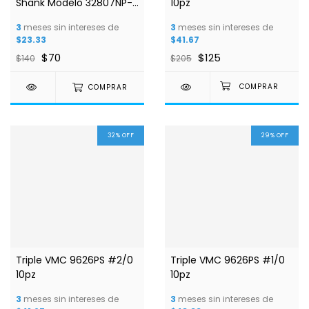
Shank Modelo 32807NP-
10pz
BN
3
meses sin intereses de
3
meses sin intereses de
$23.33
$41.67
$70
$125
$140
$205
COMPRAR
32
%
OFF
29
%
OFF
Triple VMC 9626PS #2/0
Triple VMC 9626PS #1/0
10pz
10pz
3
meses sin intereses de
3
meses sin intereses de