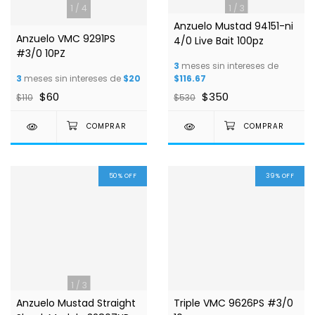
1
/
4
1
/
3
Anzuelo Mustad 94151-ni
Anzuelo VMC 9291PS
4/0 Live Bait 100pz
#3/0 10PZ
3
meses sin intereses de
3
meses sin intereses de
$20
$116.67
$60
$350
$110
$530
50
%
OFF
39
%
OFF
1
/
3
Anzuelo Mustad Straight
Triple VMC 9626PS #3/0