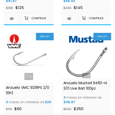
$41.67
$48.33
$125
$145
$185
$205
45
%
OFF
34
%
OFF
1
/
4
1
/
3
Anzuelo Mustad 94151-ni
Anzuelo VMC 9291PS 2/0
3/0 Live Bait 100pz
10PZ
3
meses sin intereses de
3
meses sin intereses de
$20
$116.67
$60
$350
$110
$530