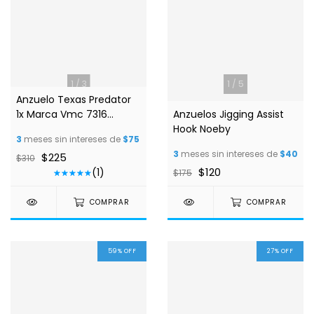
1
/
3
1
/
5
Anzuelo Texas Predator
1x Marca Vmc 7316
Anzuelos Jigging Assist
Plomado
Hook Noeby
3
meses sin intereses de
$75
3
meses sin intereses de
$40
$225
$310
$120
(1)
$175
COMPRAR
COMPRAR
59
%
OFF
27
%
OFF