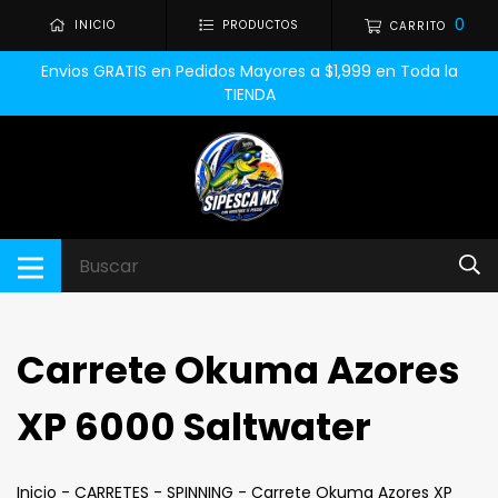
0
INICIO
PRODUCTOS
CARRITO
Envios GRATIS en Pedidos Mayores a $1,999 en Toda la
TIENDA
Carrete Okuma Azores
XP 6000 Saltwater
Inicio
-
CARRETES
-
SPINNING
-
Carrete Okuma Azores XP