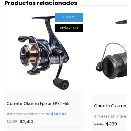
Productos relacionados
20
%
OFF
ENVÍO GRATIS
Carrete Okuma Epixor EPXT-55
Carrete Okuma R
3
meses sin intereses de
$803.33
3
meses sin interese
$2,410
$3,015
$330
$440