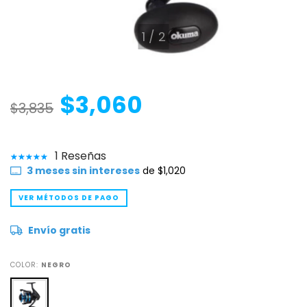
1
/
2
$3,060
$3,835
1 Reseñas
3
meses sin intereses
de
$1,020
VER MÉTODOS DE PAGO
Envío gratis
COLOR:
NEGRO