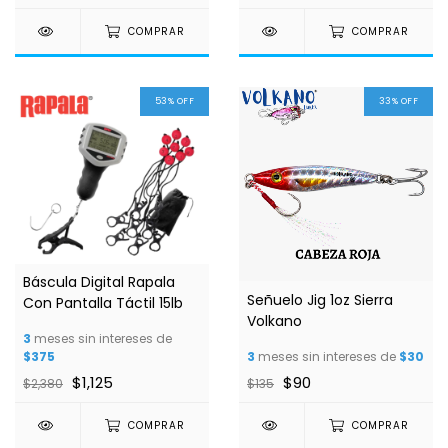
COMPRAR
COMPRAR
53
%
OFF
33
%
OFF
Báscula Digital Rapala
Señuelo Jig 1oz Sierra
Con Pantalla Táctil 15lb
Volkano
3
meses sin intereses de
$375
3
meses sin intereses de
$30
$1,125
$90
$2,380
$135
COMPRAR
COMPRAR