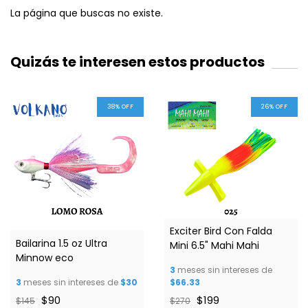
La página que buscas no existe.
Quizás te interesen estos productos
38
%
OFF
26
%
OFF
Exciter Bird Con Falda
Bailarina 1.5 oz Ultra
Mini 6.5" Mahi Mahi
Minnow eco
3
meses sin intereses de
3
meses sin intereses de
$30
$66.33
$90
$199
$145
$270