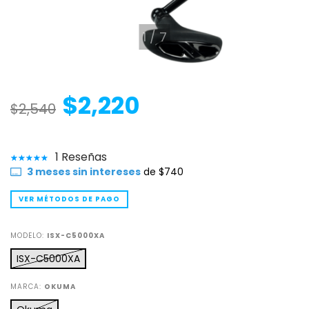
1
/
7
$2,220
$2,540
1 Reseñas
3
meses sin intereses
de
$740
VER MÉTODOS DE PAGO
MODELO:
ISX-C5000XA
ISX-C5000XA
MARCA:
OKUMA